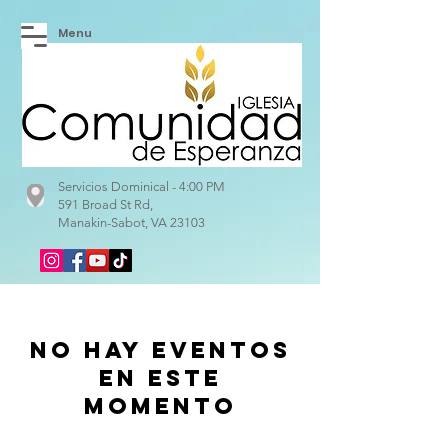
Menu
Servicios Dominical - 4:00 PM
591 Broad St Rd,
Manakin-Sabot, VA 23103
No hay eventos
en este
momento